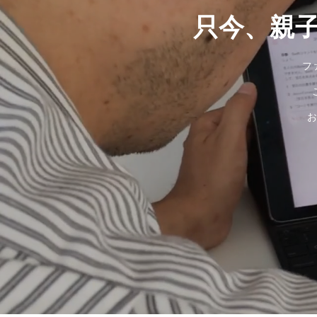
只今、親
フ
お