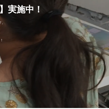
】実施中！
す。
。
！