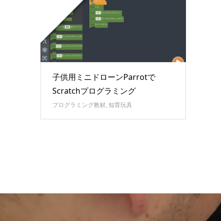
子供用ミニドローンParrotで
Scratchプログラミング
プログラミング教材
,
知育玩具