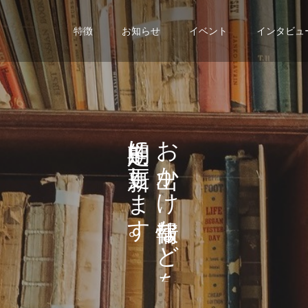
特徴
お知らせ
イベント
インタビュ
に
お
し
か
ま
け
す
な
。
ど
を