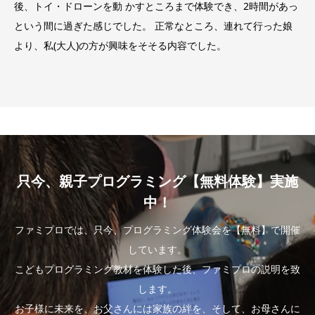
後、トイ・ドローンを動 かすところまで体験でき、2時間があっ
という間に過ぎた感じでした。 正常なところ、連れて行った娘
より、私(大人)の方が興味をそそる内容でした。
只今、親子プログラミング【無料体験】実施
中！
ファミプロでは、只今、プログラミング体験会を【無料】で開催
しています。
こどもプログラミング教材を体験した後、ファミプロの説明を致
します。
お子様に未来を、お父さんには家族の絆を、そして、お母さんに