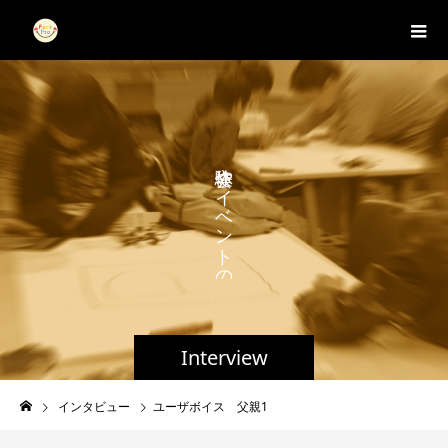
や
イ
ベ
ン
ト
の
Interview
インタビュー
ユーザボイス 父親1