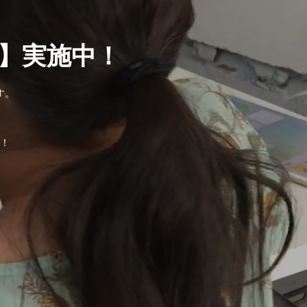
】実施中！
す。
。
！