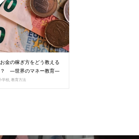
お金の稼ぎ方をどう教える
？ ―世界のマネー教育―
小学校
,
教育方法