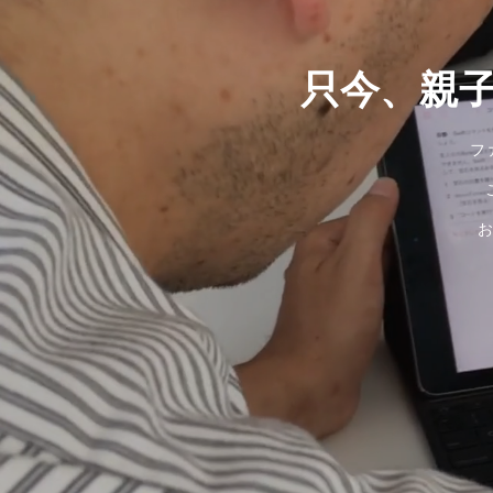
只今、親
フ
お