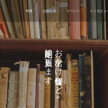
特徴
お知らせ
イベント
インタビュ
に
お
し
か
ま
け
す
な
。
ど
を