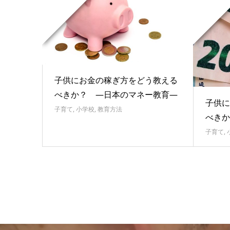
子供にお金の稼ぎ方をどう教える
べきか？ ―日本のマネー教育―
子供に
子育て
,
小学校
,
教育方法
べきか
子育て
,