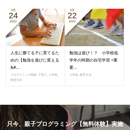
3月
3月
24
22
2022
2022
人生に勝てる子に育てるた
勉強は遊び！？ 小学校低
めの【勉強を遊びに変える
学年の時期の自宅学習 =重
&#...
要...
プログラミング教材
,
子育て
,
小学校
,
小学校
,
教育方法
教育方法
只今、親子プログラミング【無料体験】実施