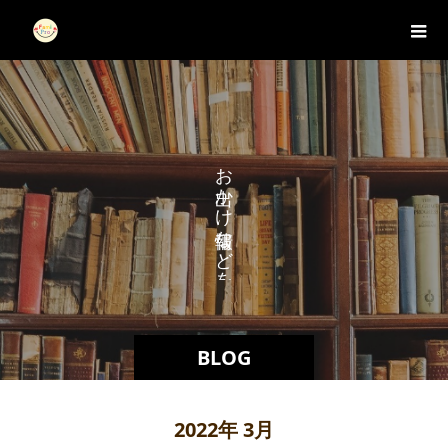
お
か
け
な
ど
を
BLOG
2022年 3月