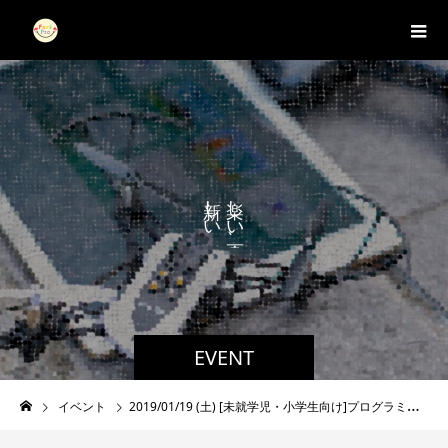
し
し
い
い
が
、
EVENT
イベント
2019/01/19 (土) [未就学児・小学生向け]プログラミング＆ボルダリングが丸一日で体験出来るイベント