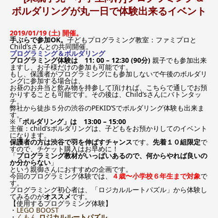
ボルダリングが丸一日で体験出来るイベント
2019/01/19
(土)
開催。
手ぶらで参加OK。
子どもプログラミング教室：ファミプロと
Child’sさんとの共同開催。
プログラミング＆ボルダリング
プログラミング体験は 11: 00 – 12:30 (90分)
親子でも参加出来
ますし、お子様だけの参加も可能です。
もし、保護者がプログラミングにも参加しないで午後のボルダリ
ングに参加する場合は、
お昼のお弁当と飲み物を持参して頂ければ、こちらで通しでお預
かりすることも可能です。その後は、Child’sさんにバトンタッ
チ。
弊社から徒歩５分の渋谷のPEKID’Sでボルダリング体験も出来ま
す。
※
「ボルダリング」は 13:00 – 15:00
主催：child’sボルダリングは、子どもをお預かりしてのイベント
になります。
保護者の方は渋谷で羽を伸ばすチャンス
です。
先着１０組限定
で
すので、チケット購入はお早めに！
「
プログラミング教材がいっぱいあるので、何からやれば良いの
か分からない
」
という親御さんにおすすめの企画です。
今回のプログラミング体験では、
４歳〜小学校６年生まで対象
で
す。
プログラミング初心者は、「ロジカルルートパズル」から体験し
てみるのが
オススメ
です。
【使用するプログラミング体験】
・
LEGO BOOST
・
くもん
ロジカルルートパズル