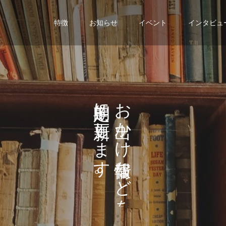
特徴
お知らせ
イベント
インタビュ
に
お
し
か
ま
け
す
な
。
ど
を