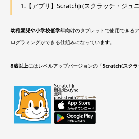
1.【アプリ】ScratchJr(スクラッチ・ジュニ
幼稚園児や小学校低学年向け
のタブレットで使用できる
ログラミングができる仕組みになっています。
8歳以上
にはレベルアップバージョンの「
Scratch(スク
ScratchJr
開発元:
Async
無料
posted with
アプリーチ