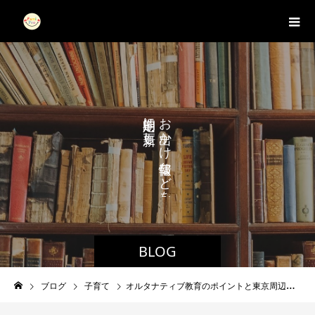
に
お
し
か
ま
け
す
な
。
ど
を
BLOG
ブログ
子育て
オルタナティブ教育のポイントと東京周辺で通える学校はどこ？(後編)