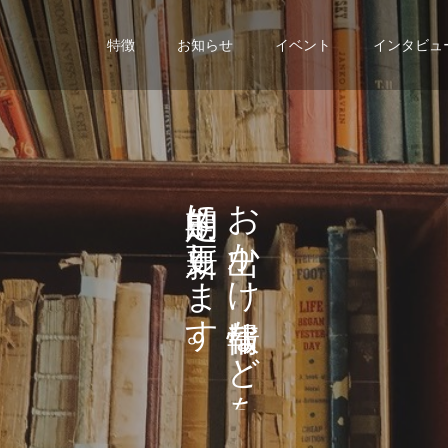
特徴
お知らせ
イベント
インタビュ
に
お
し
か
ま
け
す
な
。
ど
を