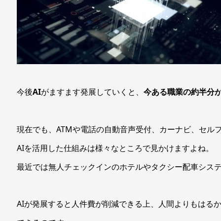
今後
AI
がますます発展していくと、
今ある職業の約半分
現在でも、ATMや電話の自動音声受付、カーナビ、セル
AIを活用した仕組みは様々なところで見かけますよね。
最近では無人チェックインのホテルやタクシー配車シス
AIが発展すると人件費が削減できる上、人間よりもはる