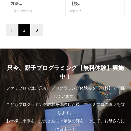
方法...
【後...
子育て
,
教育方法
教育方法
1
2
3
只今、親子プログラミング【無料体験】実施
中！
ファミプロでは、只今、プログラミング体験会を【無料】で開催
しています。
こどもプログラミング教材を体験した後、ファミプロの説明を致
します。
お子様に未来を、お父さんには家族の絆を、そして、お母さんに
は自由を！