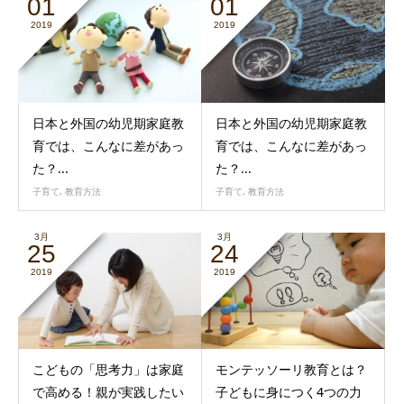
01
01
2019
2019
日本と外国の幼児期家庭教
日本と外国の幼児期家庭教
育では、こんなに差があっ
育では、こんなに差があっ
た？...
た？...
子育て
,
教育方法
子育て
,
教育方法
3月
3月
25
24
2019
2019
こどもの「思考力」は家庭
モンテッソーリ教育とは？
で高める！親が実践したい
子どもに身につく4つの力