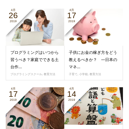
4月
4月
26
17
2019
2019
プログラミングはいつから
子供にお金の稼ぎ方をどう
習うべき？家庭でできる土
教えるべきか？ ―日本の
台作...
マネ...
プログラミングスクール
,
教育方法
子育て
,
小学校
,
教育方法
4月
4月
17
14
2019
2019