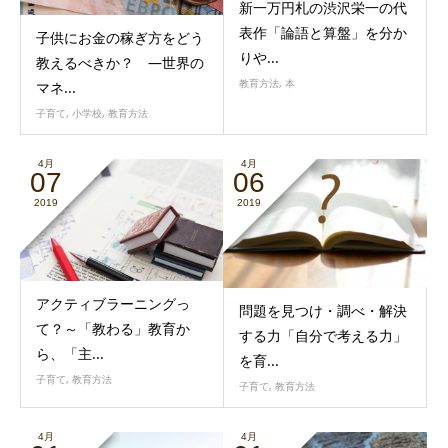
新一万円札の渋沢栄一の代
表作「論語と算盤」を分か
子供にお金の稼ぎ方をどう
りや...
教えるべきか？ ―世界の
教育方法
,
本
マネ...
子育て
,
小学校
,
教育方法
4月
4月
07
06
2019
2019
アクティブラーニングっ
問題を見つけ・調べ・解決
て？～「教わる」教育か
する力「自分で考える力」
ら、「主...
を育...
子育て
,
教育方法
子育て
,
教育方法
4月
4月