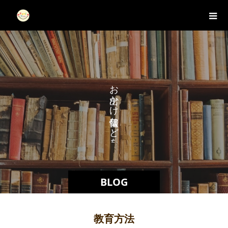
お
か
け
な
ど
を
BLOG
教育方法